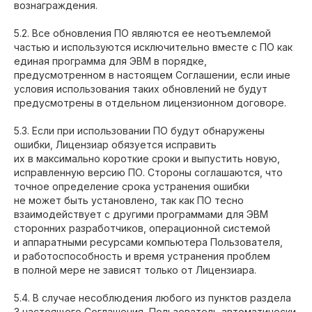
вознаграждения.
5.2. Все обновления ПО являются ее неотъемлемой
частью и используются исключительно вместе с ПО как
единая программа для ЭВМ в порядке,
+7 (495) 275-33-55
предусмотренном в настоящем Соглашении, если иные
Телефон для консультации
условия использования таких обновлений не будут
предусмотрены в отдельном лицензионном договоре.
Оставить заявку
5.3. Если при использовании ПО будут обнаружены
ошибки, Лицензиар обязуется исправить
hello@iprotocol.ru
их в максимально короткие сроки и выпустить новую,
исправленную версию ПО. Стороны соглашаются, что
Электронная почта
точное определение срока устранения ошибки
Написать письмо
не может быть установлено, так как ПО тесно
взаимодействует с другими программами для ЭВМ
сторонних разработчиков, операционной системой
Информация, представленная на сайте,
и аппаратными ресурсами компьютера Пользователя,
носит ознакомительный характер
и не является публичной офертой,
и работоспособность и время устранения проблем
определяемой положениями статьи 437
в полной мере не зависят только от Лицензиара.
ГК РФ.
Указывая персональные данные в формах
обратной связи на сайте, вы соглашаетесь
5.4. В случае несоблюдения любого из пунктов раздела
с
политикой конфиденциальности
и
публичной офертой
3 настоящего Соглашения, Пользователь автоматически