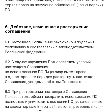
теряет право на получение обновлений (новых версий)
Москва, улица Фридриха Энгельса,
дом 46, строение 2
ПО.
6. Действие, изменение и расторжение
соглашения
6.1. Настоящее Соглашение заключено и подлежит
толкованию в соответствии с законодательством
Российской Федерации.
6.2. В случае нарушения Пользователем условий
настоящего Соглашения
Б24PLUS© 2024
Все права защищены.
по использованию ПО Лицензиар имеет право
в одностороннем порядке расторгнуть настоящее
Соглашение, уведомив об этом Пользователя.
6.3. При расторжении настоящего Соглашения
Пользователь обязан прекратить использование ПО
полностью и уничтожить все копии ПО, установленные
на своем портале Битрикс24, включая резервные копии